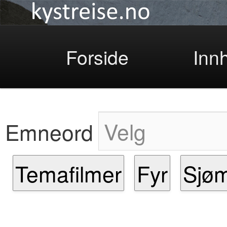
Kystreise
Skip
Forside
Inn
to
Emneord
Temafilmer
Fyr
Sjøm
primary