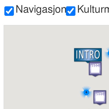
Navigasjon
Kultur
content
6