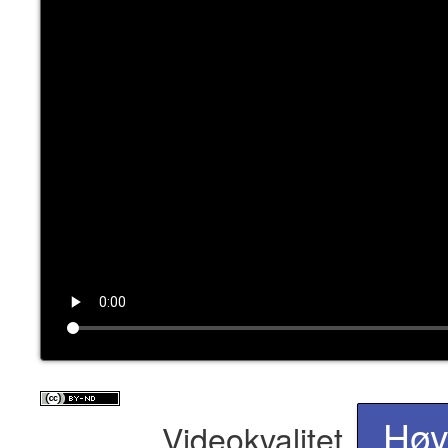
content
Hø
Videokvalitet