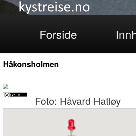
Kystreise
Skip
Forside
Inn
Håkonsholmen
to
Foto: Håvard Hatløy
primary