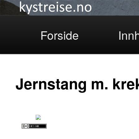
Kystreise
Skip
Forside
Inn
to
Jernstang m. kre
primary