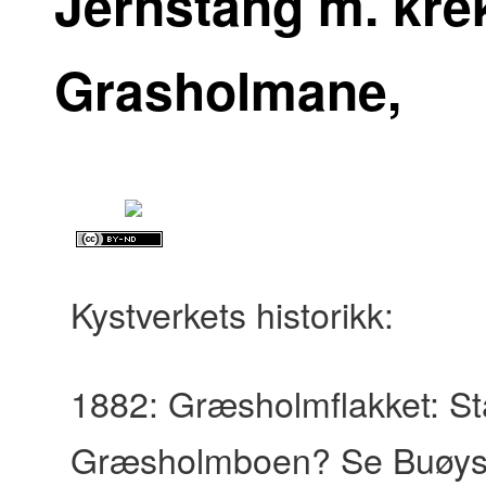
Jernstang m. krek
Grasholmane,
Kystverkets historikk:
1882: Græsholmflakket: St
Græsholmboen? Se Buøys