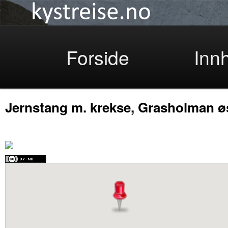
Kystreise
Skip
Forside
Inn
Jernstang m. krekse, Grasholman øs
to
primary