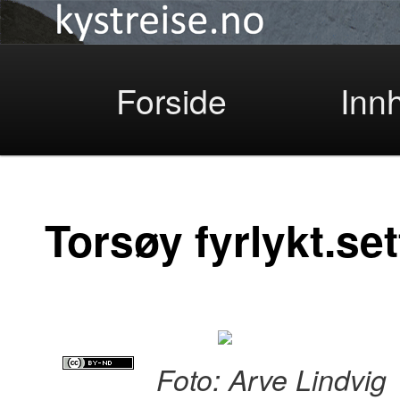
Kystreise
Skip
Forside
Inn
to
Torsøy fyrlykt.set
primary
Foto: Arve Lindvig