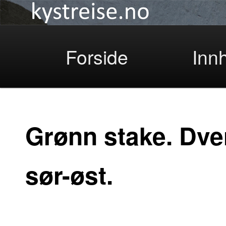
Kystreise
Skip
Forside
Inn
to
Grønn stake. Dve
sør-øst.
primary