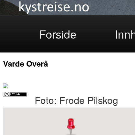
Kystreise
Skip
Forside
Inn
Varde Overå
to
Foto: Frode Pilskog
primary