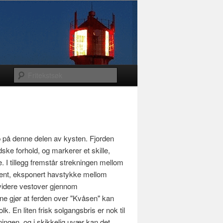
p på denne delen av kysten. Fjorden
ndske forhold, og markerer et skille,
I tillegg fremstår strekningen mellom
ent, eksponert havstykke mellom
a videre vestover gjennom
 gjør at ferden over "Kvåsen" kan
k. En liten frisk solgangsbris er nok til
ningen, og i skikkelig uvær kan det