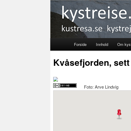
Kystreise
Forside
Innhold
Om kyst
Skip
Kvåsefjorden, sett
to
primary
Foto: Arve Lindvig
content