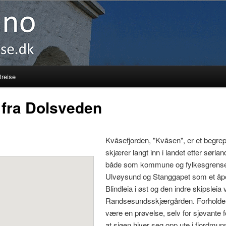
reise
 fra Dolsveden
Kvåsefjorden, "Kvåsen", er et begre
skjærer langt inn i landet etter sørla
både som kommune og fylkesgrense. 
Ulvøysund og Stanggapet som et åp
Blindleia i øst og den indre skipslei
Randsesundsskjærgården. Forholdene
være en prøvelse, selv for sjøvante fol
at sjøen hiver seg opp ute i fjordmun