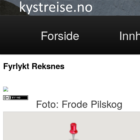
Kystreise
Skip
Forside
Inn
Fyrlykt Reksnes
to
Foto: Frode Pilskog
primary