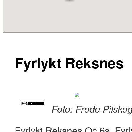
content
Fyrlykt Reksnes
Foto: Frode Pilsko
Fyrlykt Reksnes Oc 6s. Fyr