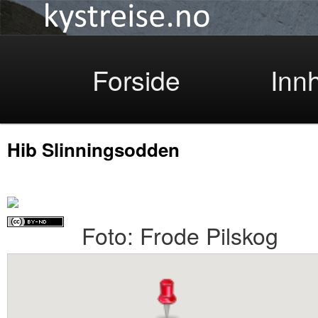
Kystreise
Skip
Forside
Inn
Hib Slinningsodden
to
Foto: Frode Pilskog
primary