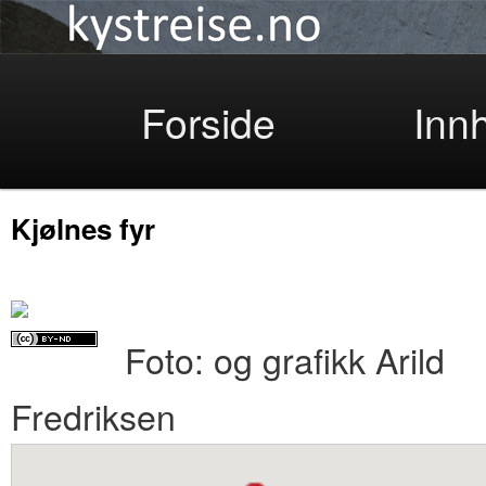
Kystreise
Skip
Forside
Inn
Kjølnes fyr
to
Foto: og grafikk Arild
primary
Fredriksen