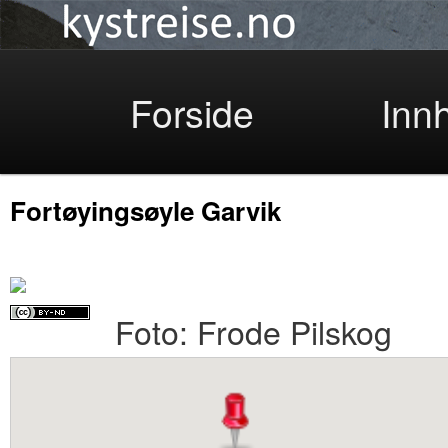
Kystreise
Skip
Forside
Inn
Fortøyingsøyle Garvik
to
Foto: Frode Pilskog
primary