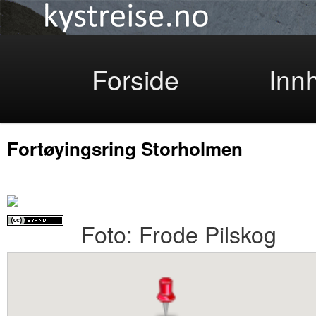
Kystreise
Skip
Forside
Inn
Fortøyingsring Storholmen
to
Foto: Frode Pilskog
primary