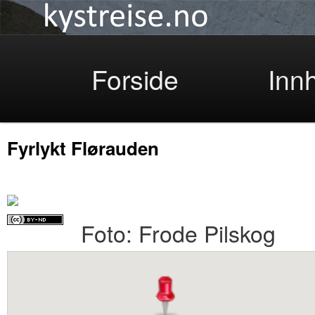
Kystreise
Skip
Forside
Inn
Fyrlykt Flørauden
to
Foto: Frode Pilskog
primary