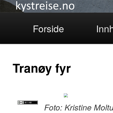
Kystreise
Skip
Forside
Inn
to
Tranøy fyr
primary
Foto: Kristine Molt