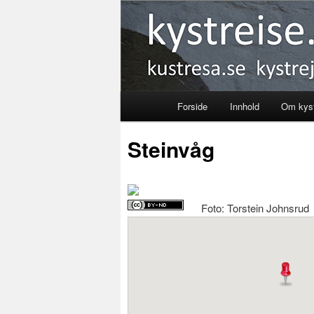
Kystreise
Forside
Innhold
Om kyst
Skip
Steinvåg
to
primary
Foto: Torstein Johnsrud
content