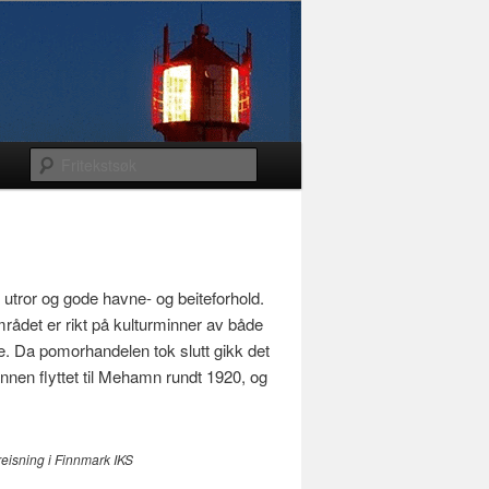
t utror og gode havne- og beiteforhold.
området er rikt på kulturminner av både
e. Da pomorhandelen tok slutt gikk det
nen flyttet til Mehamn rundt 1920, og
reisning i Finnmark IKS