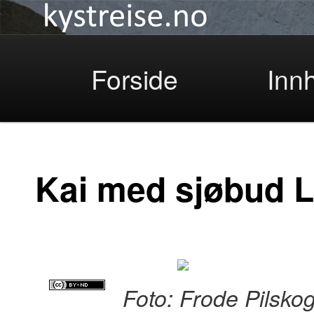
Kystreise
Skip
Forside
Inn
to
Kai med sjøbud 
primary
Foto: Frode Pilsko