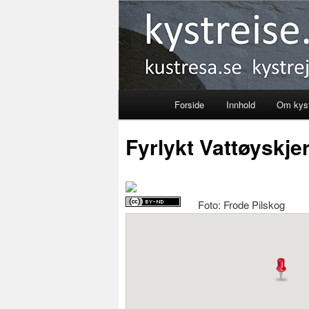
Kystreise
Forside
Innhold
Om kyst
Skip
Fyrlykt Vattøyskje
to
primary
Foto: Frode Pilskog
content