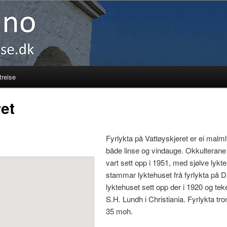
reise
ret
Fyrlykta på Vattøyskjeret er ei malm
både linse og vindauge. Okkulterane
vart sett opp i 1951, med sjølve lyk
stammar lyktehuset frå fyrlykta på
lyktehuset sett opp der i 1920 og tek
S.H. Lundh i Christiania. Fyrlykta tr
35 moh.