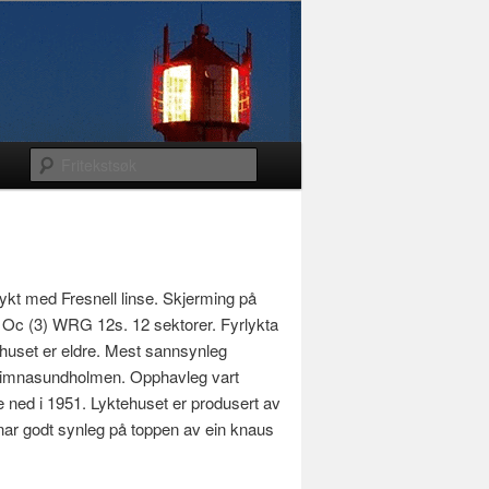
lykt med Fresnell linse. Skjerming på
 Oc (3) WRG 12s. 12 sektorer. Fyrlykta
tehuset er eldre. Mest sannsynleg
 Dimnasundholmen. Opphavleg vart
e ned i 1951. Lyktehuset er produsert av
onar godt synleg på toppen av ein knaus