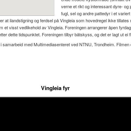
verne et rikt og interessant dyre- og
fugl, sel og andre pattedyr i et vari
r at ilandstigning og ferdsel på Vingleia som hovedregel ikke tillate
 et visst vedlikehold av Vingleia. Foreningen arrangerer åpen fyrdag 
er dette tidspunktet. Foreningen tilbyr båtskyss, og det er lagt ut ei fl
ve i samarbeid med Multimediasenteret ved NTNU, Trondheim. Filmen e
Vingleia fyr