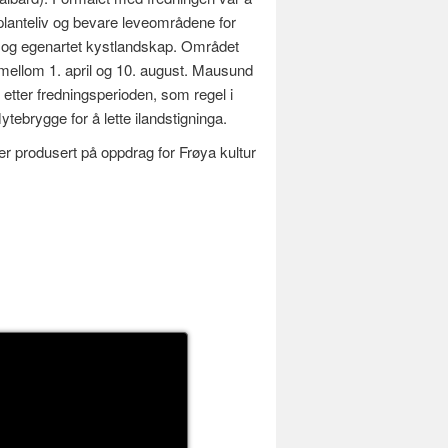
 planteliv og bevare leveom­rådene for
ert og egenartet kystlandskap. Området
s mellom 1. april og 10. august. Mausund
etter fredningsperioden, som regel i
ytebrygge for å lette ilandstigninga.
r produsert på oppdrag for Frøya kultur