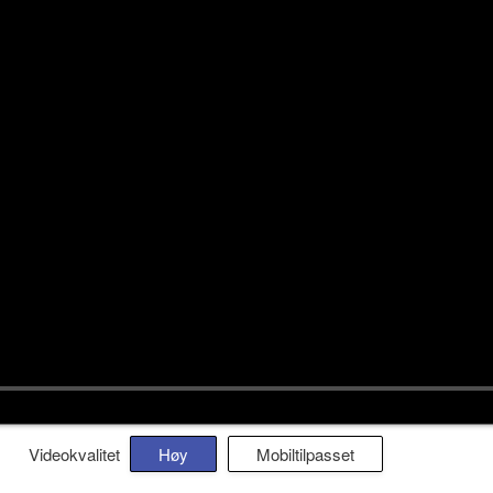
Videokvalitet
Høy
Mobiltilpasset