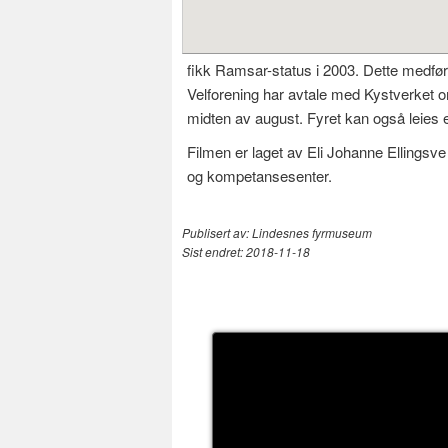
fikk Ramsar-status i 2003. Dette medføre
Velforening har avtale med Kystverket om
midten av august. Fyret kan også leies ett
Filmen er laget av Eli Johanne Ellings
og kompetansesenter.
Publisert av:
Lindesnes fyrmuseum
Sist endret:
2018-11-18