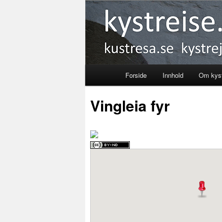
Kystreise
Forside
Innhold
Om kyst
Skip
Vingleia fyr
to
primary
content