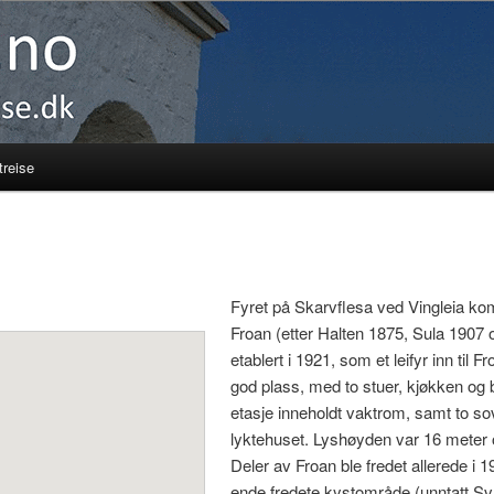
reise
Fyret på Skarvflesa ved Vingleia kom 
Froan (etter Halten 1875, Sula 1907 
etablert i 1921, som et leifyr inn til
god plass, med to stuer, kjøkken og b
etasje inneholdt vaktrom, samt to so
lyktehuset. Lyshøyden var 16 meter 
Deler av Froan ble fredet allerede 
ende fredete kystområde (unntatt Sv