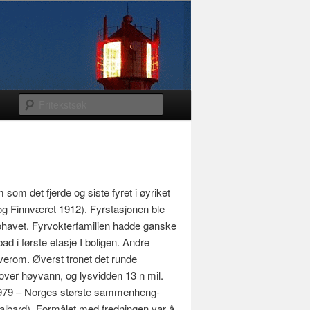
som det fjerde og siste fyret i øyriket
og Finnværet 1912). Fyrstasjonen ble
 Frohavet. Fyrvokterfamilien hadde ganske
ad i første etasje I boligen. Andre
verom. Øverst tronet det runde
over høyvann, og lysvidden 13 n mil.
i 1979 – Norges største sammenheng­
albard). Formålet med fredningen var å