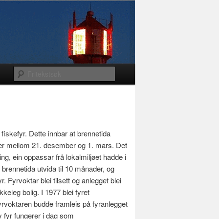
 fiskefyr. Dette innbar at brennetida
der mellom 21. desember og 1. mars. Det
ening, ein oppassar frå lokalmiljøet hadde i
r brennetida utvida til 10 månader, og
r. Fyrvoktar blei tilsett og anlegget blei
keleg bolig. I 1977 blei fyret
yrvoktaren budde framleis på fyranlegget
øy fyr fungerer i dag som