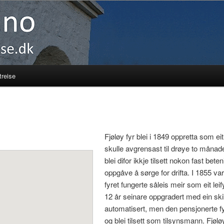
reise
Fjøløy fyr blei i 1849 oppretta som eit
skulle avgrensast til drøye to måna
blei difor ikkje tilsett nokon fast bet
oppgåve å sørge for drifta. I 1855 va
fyret fungerte såleis meir som eit leify
12 år seinare oppgradert med ein skik
automatisert, men den pensjonerte f
og blei tilsett som tilsynsmann. Fjøl