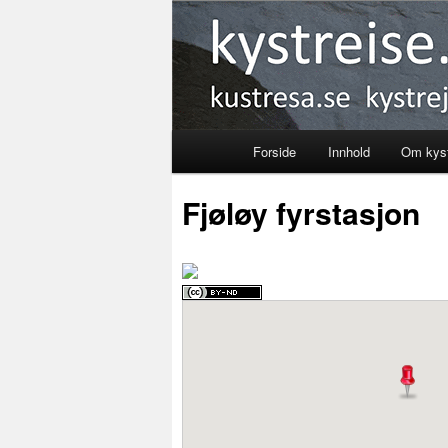
Kystreise
Forside
Innhold
Om kyst
Skip
Fjøløy fyrstasjon
to
primary
content