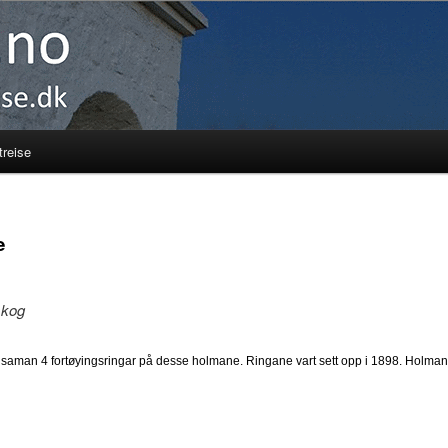
reise
e
skog
lsaman 4 fortøyingsringar på desse holmane. Ringane vart sett opp i 1898. Holmane 