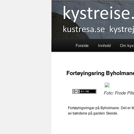
Kystreise
Forside
Innhold
Om kyst
Skip
to
Fortøyingsring Byholman
primary
content
Foto: Frode Pil
Fortøyingsringar på Byholmane. Det er ti
av bøndene på garden Skeide.