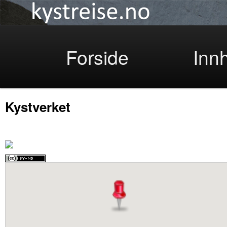
Kystreise
Skip
Forside
Inn
Kystverket
to
primary