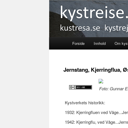
Kystreise
Forside
Innhold
Om kyst
Skip
to
Jernstang, Kjerringflua, Ø
primary
content
Foto: Gunnar Ei
Kystverkets historikk:
1932: Kjerringfluen ved Våge...Jer
1942: Kjerringflu, ved Våge...Jern