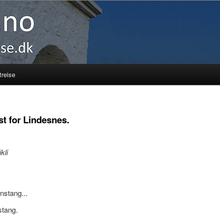
reise
st for Lindesnes.
kli
nstang...
stang.