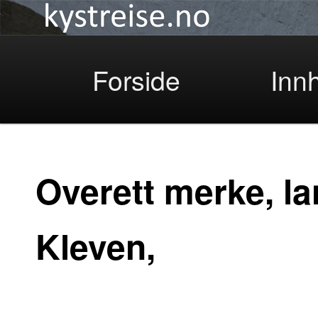
Kystreise
Skip
Forside
Inn
to
Overett merke, la
Kleven,
primary