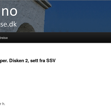
reise
per. Disken 2, sett fra SSV
r h.