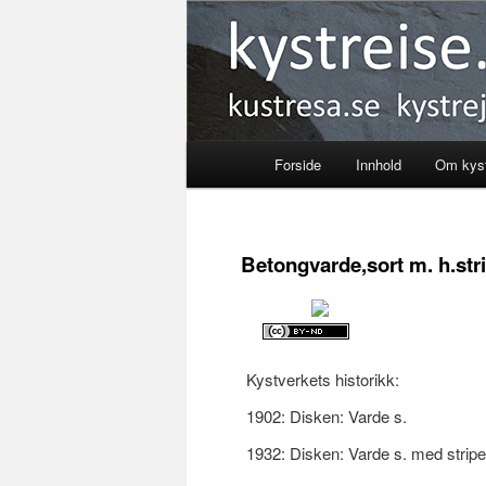
Kystreise
Forside
Innhold
Om kyst
Skip
to
Betongvarde,sort m. h.stri
primary
content
Kystverkets historikk:
1902: Disken: Varde s.
1932: Disken: Varde s. med stripe