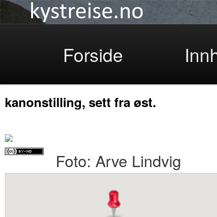
Kystreise
Skip
Forside
Inn
kanonstilling, sett fra øst.
to
Foto: Arve Lindvig
primary