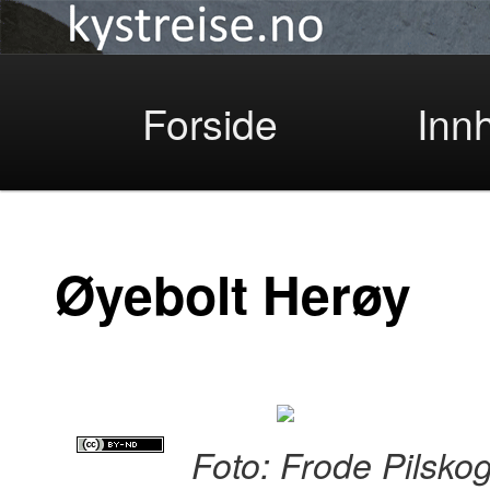
Kystreise
Skip
Forside
Inn
to
Øyebolt Herøy
primary
Foto: Frode Pilsko